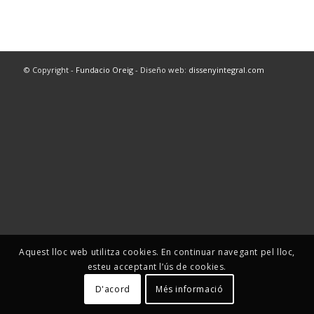
© Copyright -
Fundacio Oreig
- Diseño web:
dissenyintegral.com
Aquest lloc web utilitza cookies. En continuar navegant pel lloc,
esteu acceptant l’ús de cookies.
D'acord
Més informació